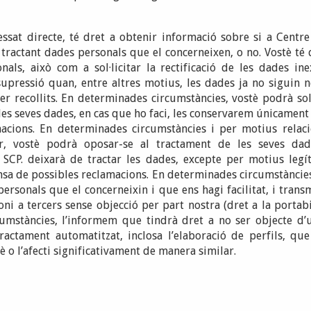
ssat directe, té dret a obtenir informació sobre si a Centre
 tractant dades personals que el concerneixen, o no. Vostè té d
als, això com a sol·licitar la rectificació de les dades ine
a supressió quan, entre altres motius, les dades ja no siguin n
er recollits. En determinades circumstàncies, vostè podrà sol·
es seves dades, en cas que ho faci, les conservarem únicament p
acions. En determinades circumstàncies i per motius relac
ar, vostè podrà oposar-se al tractament de les seves dad
, SCP. deixarà de tractar les dades, excepte per motius legí
fensa de possibles reclamacions. En determinades circumstàncies
ersonals que el concerneixin i que ens hagi facilitat, i transme
oni a tercers sense objecció per part nostra (dret a la portabi
umstàncies, l’informem que tindrà dret a no ser objecte d’
ractament automatitzat, inclosa l’elaboració de perfils, que
è o l’afecti significativament de manera similar.