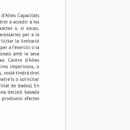
 d’Altes Capacitats
ret a accedir a les
xactes o, si escau,
ecessàries per a la
licitar la limitació
er a l’exercici o la
ionats amb la seva
es. Centre d’Altes
tims imperiosos, o
, vostè tindrà dret
tre’ls o sol·licitar
litat de dades). En
una decisió basada
 produeixi efectes