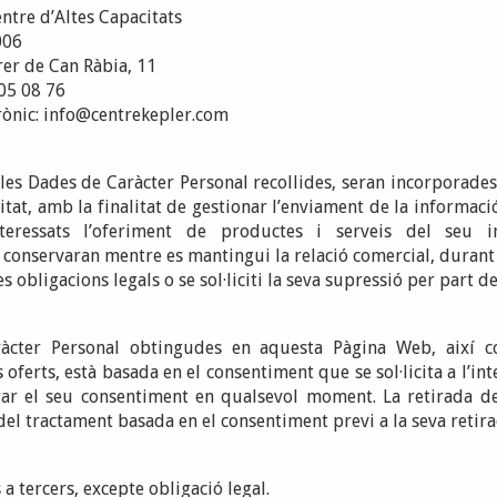
entre d’Altes Capacitats
006
rer de Can Ràbia, 11
205 08 76
rònic: info@centrekepler.com
es Dades de Caràcter Personal recollides, seran incorporades 
tat, amb la finalitat de gestionar l’enviament de la informació
interessats l’oferiment de productes i serveis del seu i
conservaran mentre es mantingui la relació comercial, durant 
 obligacions legals o se sol·liciti la seva supressió per part de 
àcter Personal obtingudes en aquesta Pàgina Web, així c
 oferts, està basada en el consentiment que se sol·licita a l’inte
irar el seu consentiment en qualsevol moment. La retirada d
 del tractament basada en el consentiment previ a la seva retira
a tercers, excepte obligació legal.