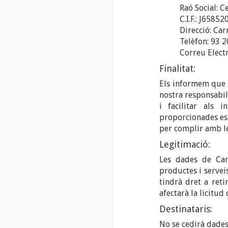
Raó Social: C
C.I.F.: J65852
Direcció: Car
Telèfon: 93 
Correu Elect
Finalitat:
Els informem que l
nostra responsabili
i facilitar als 
proporcionades es 
per complir amb les
Legitimació:
Les dades de Car
productes i serveis
tindrà dret a ret
afectarà la licitud
Destinataris:
No se cedirà dades 