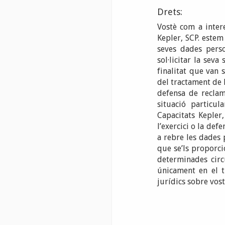
Drets:
Vostè com a intere
Kepler, SCP. estem
seves dades person
sol·licitar la sev
finalitat que van s
del tractament de l
defensa de reclam
situació particul
Capacitats Kepler
l’exercici o la de
a rebre les dades p
que se’ls proporci
determinades circ
únicament en el t
jurídics sobre vost