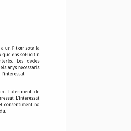
a un Fitxer sota la
 que ens sol·licitin
nterès. Les dades
els anys necessaris
l’interessat.
om l’oferiment de
ressat. L’interessat
el consentiment no
da.